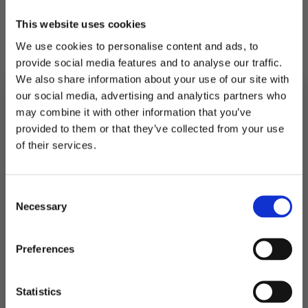
Nydelig bukett / søyle du monterer enkelt selv.
This website uses cookies
Ønsker du andre farger på ballongene kan du
We use cookies to personalise content and ads, to
bare supplere med andre farger og bytte ut de
provide social media features and to analyse our traffic.
som følger med.
We also share information about your use of our site with
Pakken inneholder alt du trenger.
our social media, advertising and analytics partners who
may combine it with other information that you’ve
På lager
provided to them or that they’ve collected from your use
MELD DEG PÅ NYHETSBREVET
of their services.
Ballongsøyle,
FÅ 10% RABATT
gjør
LEGG I HANDLEKURV
det
selv,
blå
Consent
få eksklusive tilbud og masse
Produktnummer:
105685
med
Necessary
Kategorier:
Ballonger
,
Dekorasjoner
,
Folieballonger
krone
inspirasjon rett i innboksen
Selection
Stikkord:
Bursdag
–
1
år
Email
antall
Preferences
Relaterte produkter
Ja takk! Jeg vil gjerne få brev fra dere!
Statistics