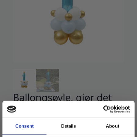
Ballongsøyle, gjør det
selv, blå med krone – 1
år
Consent
Details
About
129
kr