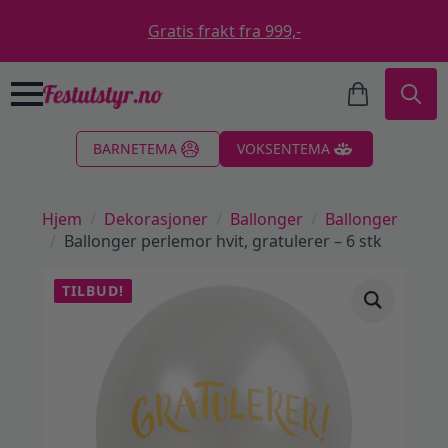
Gratis frakt fra 999,-
Search
BARNETEMA
VOKSENTEMA
for:
Hjem
Dekorasjoner
Ballonger
Ballonger
Ballonger perlemor hvit, gratulerer – 6 stk
TILBUD!