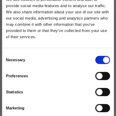
nitrosaminer.
provide social media features and to analyse our traffic.
We also share information about your use of our site with
6 stk i pakken. Oppblåst diameter ca 30 cm.
our social media, advertising and analytics partners who
may combine it with other information that you’ve
Utsolgt
provided to them or that they’ve collected from your use
MELD DEG PÅ NYHETSBREVET
of their services.
Produktnummer:
106518
FÅ 10% RABATT
Kategorier:
Ballonger
,
Ballonger
,
Dekorasjoner
Stikkord:
Bryllup
,
Bursdag
,
Konfirmasjon
Consent
få eksklusive tilbud og masse
Necessary
inspirasjon rett i innboksen
Selection
Relaterte produkter
Email
Preferences
TILBUD!
TIL
Ja takk! Jeg vil gjerne få brev fra dere!
Statistics
Nei takk
Marketing