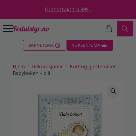
Gratis frakt fra 999,-
Search
BARNETEMA
VOKSENTEMA
for:
Hjem
Dekorasjoner
Kort og gjestebøker
Babyboken – blå