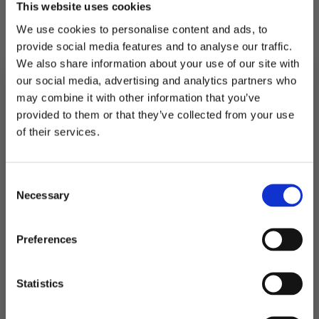
This website uses cookies
minner som er verdt å ta vare på.
We use cookies to personalise content and ads, to
Dette blir en bok som vil settes stor pris på
provide social media features and to analyse our traffic.
senere i livet.
We also share information about your use of our site with
our social media, advertising and analytics partners who
På lager
may combine it with other information that you’ve
provided to them or that they’ve collected from your use
Babyboken
MELD DEG PÅ NYHETSBREVET
-
LEGG I HANDLEKURV
of their services.
blå
FÅ 10% RABATT
antall
Produktnummer:
106149
Kategorier:
Dekorasjoner
,
Kort og gjestebøker
Consent
få eksklusive tilbud og masse
Stikkord:
Baby
,
Dåp
Necessary
inspirasjon rett i innboksen
Selection
Email
Preferences
Relaterte produkter
Ja takk! Jeg vil gjerne få brev fra dere!
Statistics
Nei takk