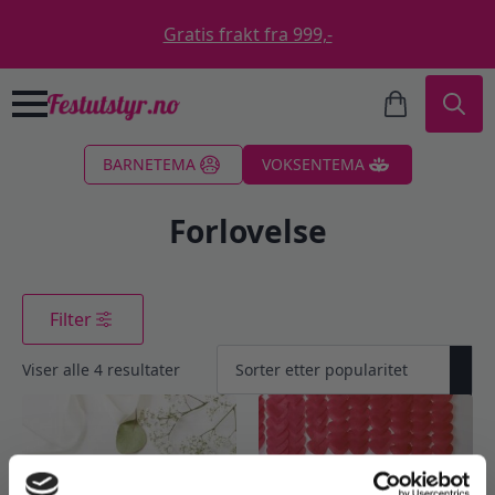
Gratis frakt fra 999,-
Search
BARNETEMA
VOKSENTEMA
for:
Forlovelse
Filter
Sortert
Viser alle 4 resultater
etter
propularitet