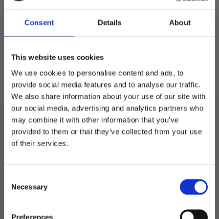
Consent
Details
About
This website uses cookies
Bordkonfetti treverk,
Dekor backdrop Hjerter
mr & mrs – 18 stk
– Rød og rosa
We use cookies to personalise content and ads, to
provide social media features and to analyse our traffic.
10
kr
59
kr
65
kr
129
kr
Opprinnelig
Nåværende
Opprinnelig
Nåværende
We also share information about your use of our site with
Bordkonfetti
Dekor
pris
pris
pris
pris
Legg I
Legg I
our social media, advertising and analytics partners who
treverk,
backdrop
Handlekurv
Handlekurv
mr
Hjerter
may combine it with other information that you’ve
var:
er:
var:
er:
&
-
mrs
Rød
provided to them or that they’ve collected from your use
59 kr.
10 kr.
129 kr.
65 kr.
-
og
MELD DEG PÅ NYHETSBREVET
of their services.
18
rosa
stk
antall
FÅ 10% RABATT
antall
Consent
få eksklusive tilbud og masse
Necessary
inspirasjon rett i innboksen
Selection
Email
Preferences