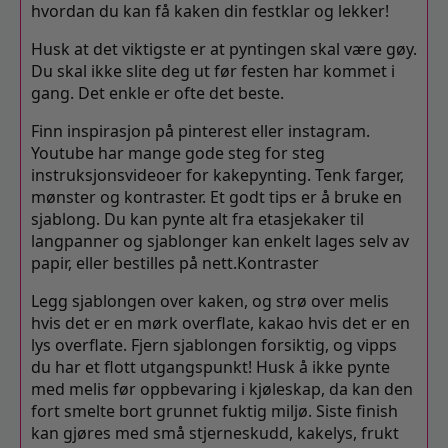
hvordan du kan få kaken din festklar og lekker!
Husk at det viktigste er at pyntingen skal være gøy.
Du skal ikke slite deg ut før festen har kommet i
gang. Det enkle er ofte det beste.
Finn inspirasjon på pinterest eller instagram.
Youtube har mange gode steg for steg
instruksjonsvideoer for kakepynting. Tenk farger,
mønster og kontraster. Et godt tips er å bruke en
sjablong. Du kan pynte alt fra etasjekaker til
langpanner og sjablonger kan enkelt lages selv av
papir, eller bestilles på nett.Kontraster
Legg sjablongen over kaken, og strø over melis
hvis det er en mørk overflate, kakao hvis det er en
lys overflate. Fjern sjablongen forsiktig, og vipps
du har et flott utgangspunkt! Husk å ikke pynte
med melis før oppbevaring i kjøleskap, da kan den
fort smelte bort grunnet fuktig miljø. Siste finish
kan gjøres med små stjerneskudd, kakelys, frukt