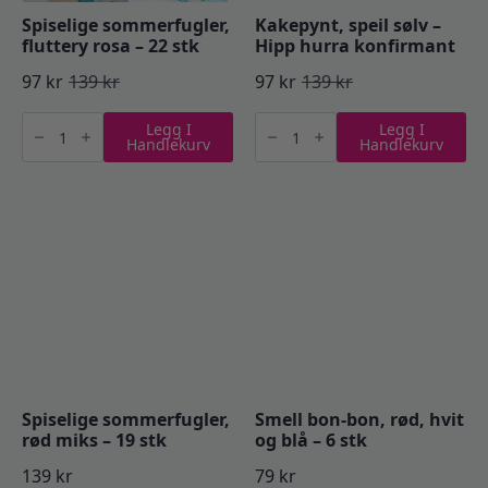
Spiselige sommerfugler,
Kakepynt, speil sølv –
fluttery rosa – 22 stk
Hipp hurra konfirmant
97
kr
139
kr
97
kr
139
kr
Opprinnelig
Nåværende
Opprinnelig
Nåværende
Spiselige
Kakepynt,
pris
pris
pris
pris
Legg I
Legg I
sommerfugler,
speil
Handlekurv
Handlekurv
fluttery
sølv
var:
er:
var:
er:
rosa
-
-
Hipp
139 kr.
97 kr.
139 kr.
97 kr.
22
hurra
stk
konfirmant
antall
antall
Spiselige sommerfugler,
Smell bon-bon, rød, hvit
rød miks – 19 stk
og blå – 6 stk
139
kr
79
kr