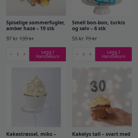
Spiselige sommerfugler,
Smell bon-bon, turkis
amber haze – 19 stk
og sølv – 6 stk
97
kr
139
kr
55
kr
79
kr
Opprinnelig
Nåværende
Opprinnelig
Nåværende
Spiselige
Smell
pris
pris
pris
pris
Legg I
Legg I
sommerfugler,
bon-
Handlekurv
Handlekurv
amber
bon,
var:
er:
var:
er:
haze
turkis
-
og
139 kr.
97 kr.
79 kr.
55 kr.
19
sølv
stk
-
antall
6
stk
antall
Kakestrøssel, miks –
Kakelys tall – svart med