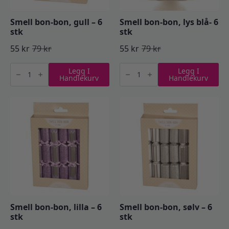
Smell bon-bon, gull – 6
Smell bon-bon, lys blå- 6
stk
stk
55
kr
79
kr
55
kr
79
kr
Opprinnelig
Nåværende
Opprinnelig
Nåværende
Smell
Smell
pris
pris
pris
pris
Legg I
Legg I
bon-
bon-
Handlekurv
Handlekurv
bon,
bon,
var:
er:
var:
er:
gull
lys
-
blå-
79 kr.
55 kr.
79 kr.
55 kr.
6
6
stk
stk
antall
antall
Smell bon-bon, lilla – 6
Smell bon-bon, sølv – 6
stk
stk