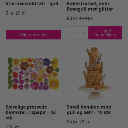
Stjerneskudd tall – gull
Kakestrøssel, miks –
Rosegull med glitter
9
kr
29
kr
Opprinnelig
Nåværende
83
kr
119
kr
Opprinnelig
Nåværende
pris
pris
Kakestrøssel,
pris
pris
Legg I
miks
Dette
var:
er:
Velg Alternativ
Handlekurv
-
var:
er:
produktet
Rosegull
29 kr.
9 kr.
med
har
119 kr.
83 kr.
glitter
flere
antall
varianter.
Alternativene
kan
velges
på
produktsiden
Spiselige pressede
Smell bon-bon mini,
blomster, rispapir – 43
gull og sølv – 10 stk
stk
55
kr
79
kr
Opprinnelig
Nåværende
159
kr