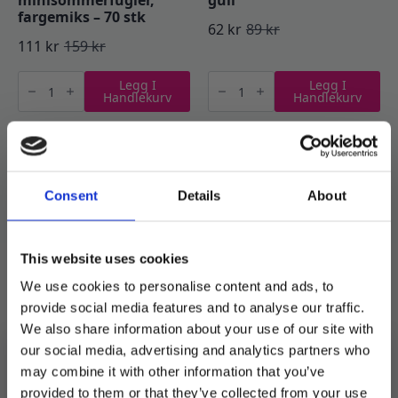
minisommerfugler,
gull
fargemiks – 70 stk
62
kr
89
kr
Opprinnelig
Nåværende
111
kr
159
kr
Opprinnelig
Nåværende
pris
pris
Spiselige
Spiselig
pris
pris
Legg I
Legg I
minisommerfugler,
glitter
var:
er:
Handlekurv
Handlekurv
fargemiks
-
var:
er:
-
Kald
89 kr.
62 kr.
70
gull
159 kr.
111 kr.
stk
antall
antall
Consent
Details
About
This website uses cookies
We use cookies to personalise content and ads, to
provide social media features and to analyse our traffic.
Spiselige sommerfugler,
Spiselige sommerfugler,
We also share information about your use of our site with
emerald haze – 18 stk
blå og hvite – 22 stk
our social media, advertising and analytics partners who
97
kr
139
kr
97
kr
139
kr
may combine it with other information that you’ve
Opprinnelig
Nåværende
Opprinnelig
Nåværende
provided to them or that they’ve collected from your use
Spiselige
Spiselige