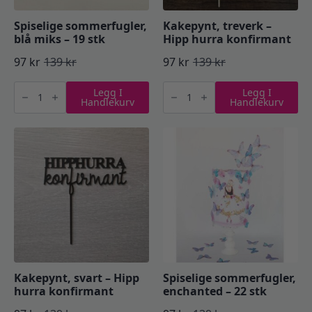
Spiselige sommerfugler,
Kakepynt, treverk –
blå miks – 19 stk
Hipp hurra konfirmant
97
kr
139
kr
97
kr
139
kr
Opprinnelig
Nåværende
Opprinnelig
Nåværende
Spiselige
Kakepynt,
pris
pris
pris
pris
Legg I
Legg I
sommerfugler,
treverk
Handlekurv
Handlekurv
blå
-
var:
er:
var:
er:
miks
Hipp
-
hurra
139 kr.
97 kr.
139 kr.
97 kr.
19
konfirmant
stk
antall
antall
Kakepynt, svart – Hipp
Spiselige sommerfugler,
hurra konfirmant
enchanted – 22 stk