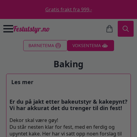
Gratis frakt fra 999,-
Search
BARNETEMA
VOKSENTEMA
for:
Baking
Les mer
Er du på jakt etter bakeutstyr & kakepynt?
Vi har akkurat det du trenger til din fest!
Dekor skal være gøy!
Du står nesten klar for fest, med en ferdig og
upyntet kake. Her har vi satt opp noen forslag til